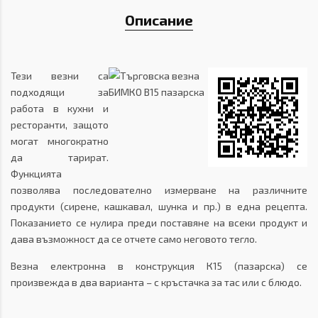
Описание
Тези везни са
подходящи за
работа в кухни и
ресторанти, защото
могат многократно
да тарират.
Функцията
позволява последователно измерване на различните
продукти (сирене, кашкавал, шунка и пр.) в една рецепта.
Показанието се нулира преди поставяне на всеки продукт и
дава възможност да се отчете само неговото тегло.
Везна електронна в конструкция К15 (пазарска) се
произвежда в два варианта – с кръстачка за тас или с блюдо.