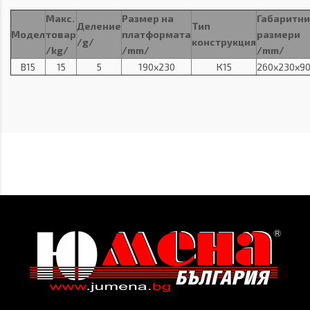
Макс.
Размер на
Габаритни
Деление
Тип
Модел
товар
платформата
размери
/g/
конструкция
/kg/
/mm/
/mm/
В15
15
5
190х230
К15
260х230х9