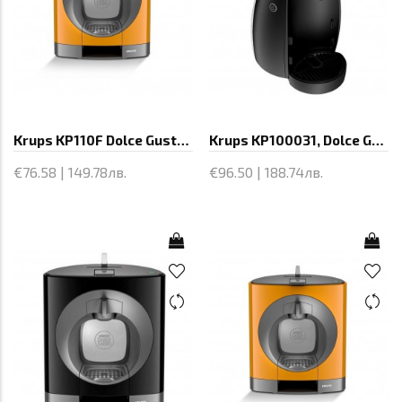
Krups KP110F Dolce Gusto OBLO, Espresso
Krups KP100031, Dolce Gusto Piccolo,
€76.58 | 149.78лв.
€96.50 | 188.74лв.