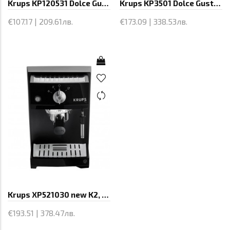
Krups KP120531 Dolce Gusto MINI ME,
Krups KP3501 Dolce Gusto Drop, Espresso
€107.17 | 209.61лв.
€173.09 | 338.53лв.
Krups XP521030 new K2, ss thermoblock,
€193.51 | 378.47лв.