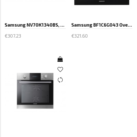
Samsung NV70K1340BS, Oven, Capacity
Samsung BF1C6G043 Oven, Toutch Control,
€307.23
€321.60