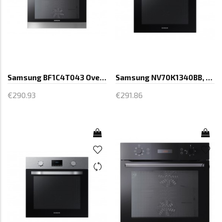
Samsung BF1C4T043 Oven, Tact Button,
Samsung NV70K1340BB, Oven, Capacity
€290.93
€291.86