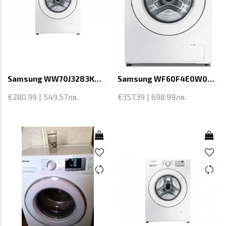
Samsung WW70J3283KW1EC, Washing
Samsung WF60F4E0W0W Washing Machine,
€280.99 | 549.57лв.
€357.39 | 698.99лв.