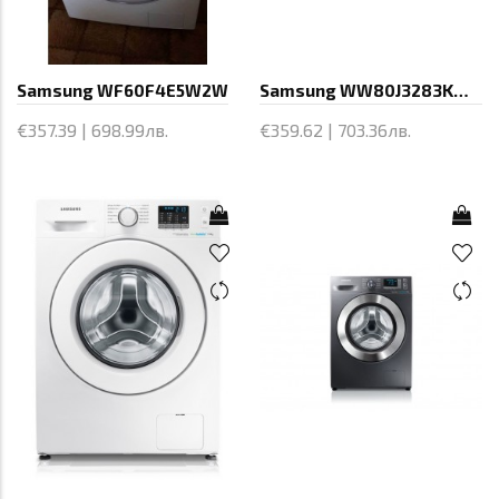
Samsung WF60F4E5W2W
Samsung WW80J3283KW/LE, Washing
€357.39 | 698.99лв.
€359.62 | 703.36лв.