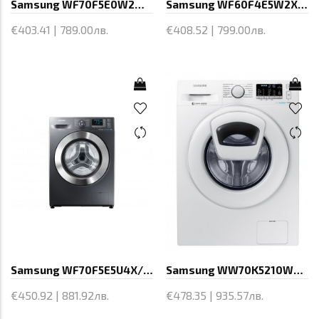
Samsung WF70F5E0W2W Washing Machine,
Samsung WF60F4E5W2X Washing Machine,
€403.41 | 789.00лв.
€408.52 | 799.00лв.
Samsung WF70F5E5U4X/LE, Washing
Samsung WW70K5210WW/LE, Washing
€450.92 | 881.92лв.
€478.35 | 935.57лв.