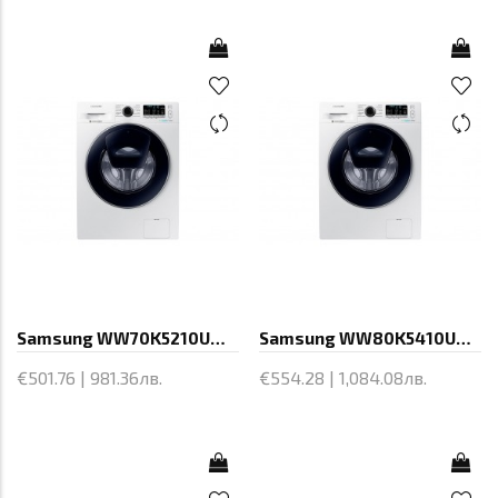
Samsung WW70K5210UW/LE, Washing
Samsung WW80K5410UW/LE,1400 RPM, 8 kg,
€501.76 | 981.36лв.
€554.28 | 1,084.08лв.