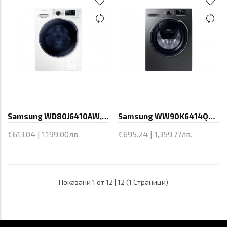
Samsung WD80J6410AW, Washing
Samsung WW90K6414QX/LE, 1400 RPM, 9 kg,
€613.04 | 1,199.00лв.
€695.24 | 1,359.77лв.
Показани 1 от 12 | 12 (1 Страници)