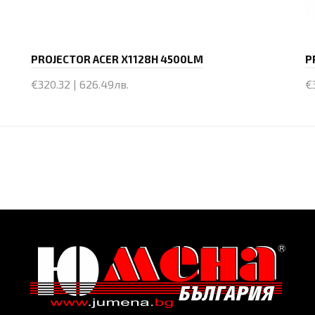
PROJECTOR ACER X1128H 4500LM
P
€320.32 | 626.49лв.
€
Купи