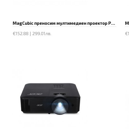
MagCubic преносим мултимедиен проектор Portable Multimedia Projector HY450C - 8K, Android 11, Wi-Fi 6, Bluetooth 5.4
€152.88 | 299.01лв.
€
Купи