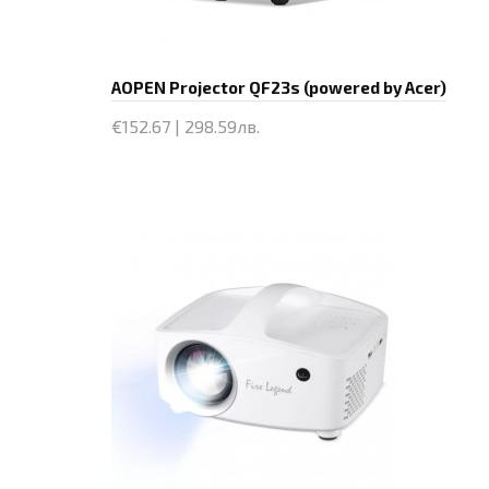
AOPEN Projector QF23s (powered by Acer)
€152.67 | 298.59лв.
Купи