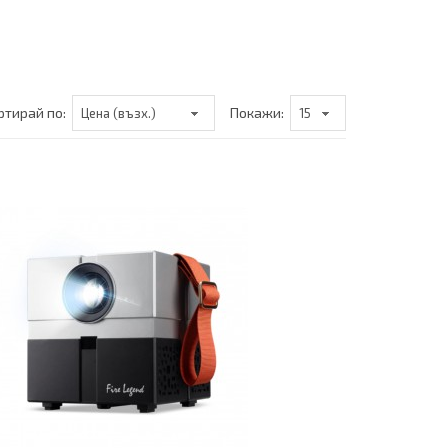
ртирай по:
Покажи: