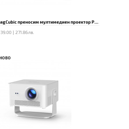
MagCubic преносим мултимедиен проектор Portable Multimedia Projector HY350MAX - 8K, Android 14, Wi-Fi 6, Bluetooth 5.4
39.00 | 271.86лв.
Купи
НОВО