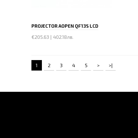
PROJECTOR AOPEN QF13S LCD
€205.63 | 402.18лв.
Купи
1
2
3
4
5
>
>|