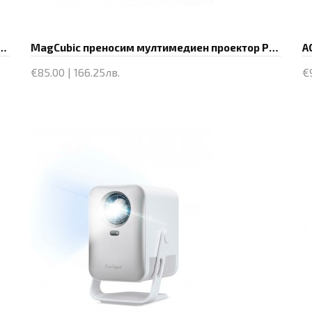
ектор Portable Multimedia Projector HY300 Pro - 4K, Android 11, Wi-Fi, Bluetooth 5.0
MagCubic преносим мултимедиен проектор Portable Multimedia Projector HY300 Pro+ - 4K, Android 11, Wi-Fi, Bluetooth 5.4
A
€85.00 | 166.25лв.
€
Купи