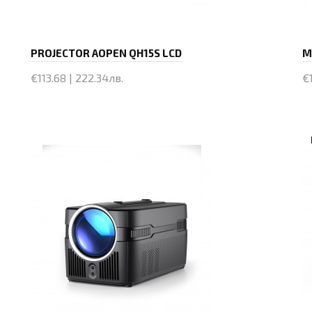
PROJECTOR AOPEN QH15S LCD
€113.68 | 222.34лв.
€1
Купи