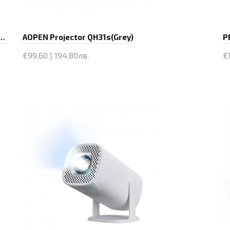
оектор Portable Multimedia Projector HY310X - 4K, Android 11, Wi-Fi, Bluetooth 5.2
AOPEN Projector QH31s(Grey)
P
€99.60 | 194.80лв.
€1
Купи