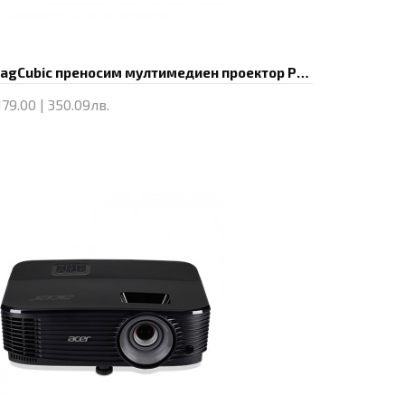
MagCubic преносим мултимедиен проектор Portable Multimedia Projector HY450MAX - 8K, Android 14, Wi-Fi 6, Bluetooth 5.4
179.00 | 350.09лв.
Купи