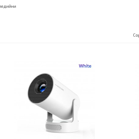
медийни
Со