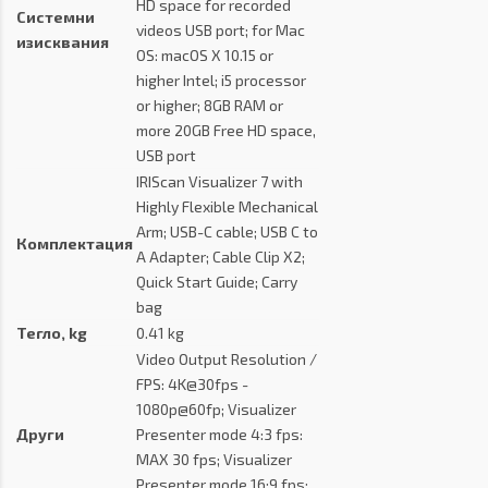
HD space for recorded
Системни
videos USB port; for Mac
изисквания
OS: macOS X 10.15 or
higher Intel; i5 processor
or higher; 8GB RAM or
more 20GB Free HD space,
USB port
IRIScan Visualizer 7 with
Highly Flexible Mechanical
Arm; USB-C cable; USB C to
Комплектация
A Adapter; Cable Clip X2;
Quick Start Guide; Carry
bag
Тегло, kg
0.41 kg
Video Output Resolution /
FPS: 4K@30fps -
1080p@60fp; Visualizer
Други
Presenter mode 4:3 fps:
MAX 30 fps; Visualizer
Presenter mode 16:9 fps: