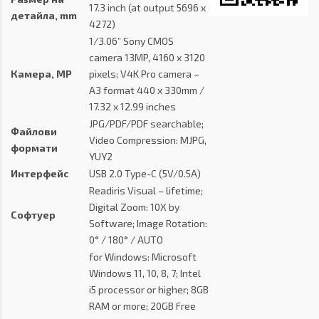
17.3 inch (at output 5696 x
детайла, mm
4272)
1/3.06” Sony CMOS
camera 13MP, 4160 x 3120
Камера, MP
pixels; V4K Pro camera –
A3 format 440 x 330mm /
17.32 x 12.99 inches
JPG/PDF/PDF searchable;
Файлови
Video Compression: MJPG,
формати
YUY2
Интерфейс
USB 2.0 Type-C (5V/0.5A)
Readiris Visual – lifetime;
Digital Zoom: 10X by
Софтуер
Software; Image Rotation:
0° / 180° / AUTO
for Windows: Microsoft
Windows 11, 10, 8, 7; Intel
i5 processor or higher; 8GB
RAM or more; 20GB Free