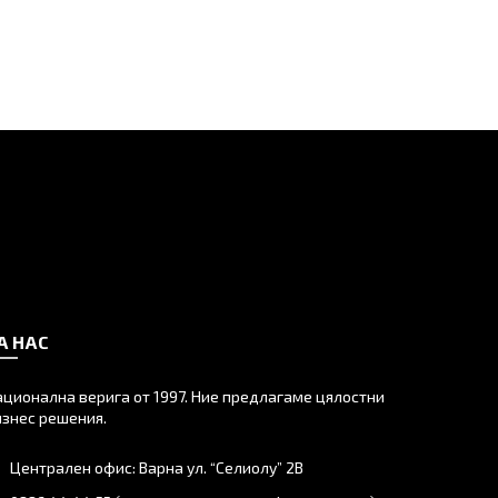
А НАС
ационална верига от 1997. Ние предлагаме цялостни
изнес решения.
Централен офис: Варна ул. “Селиолу” 2В